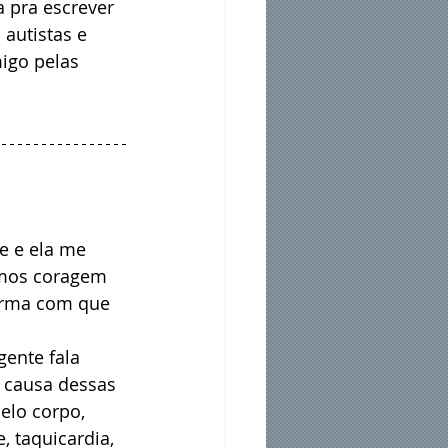
 pra escrever 
autistas e 
igo pelas 
 e ela me 
emos coragem 
orma com que 
ente fala 
r causa dessas 
pelo corpo, 
 taquicardia, 