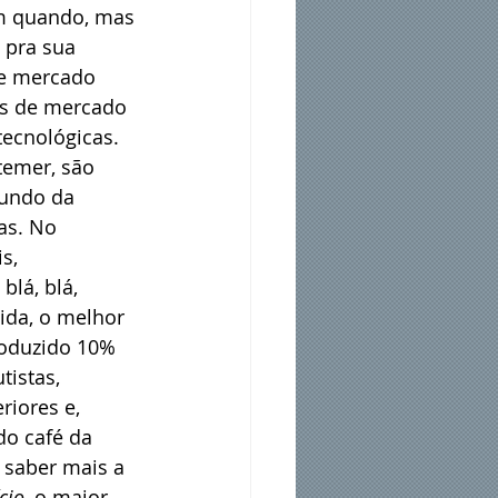
em quando, mas 
 pra sua 
se mercado 
os de mercado 
ecnológicas. 
temer, são 
undo da 
as. No 
s, 
blá, blá, 
ida, o melhor 
produzido 10% 
istas, 
iores e, 
do café da 
 saber mais a 
cio
, o maior 