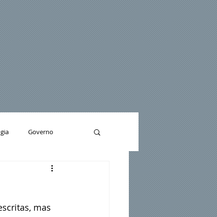
gia
Governo
 duplo-excepcionais
scritas, mas 