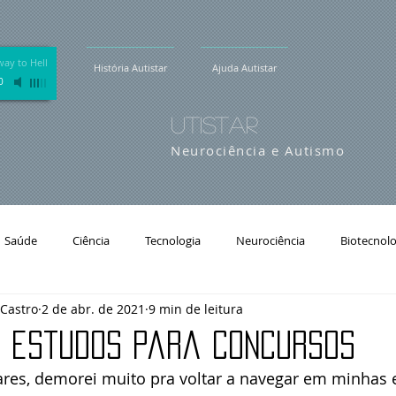
ay to Hell
História Autistar
Ajuda Autistar
0
utistar
Neurociência e Autismo
Saúde
Ciência
Tecnologia
Neurociência
Biotecnolo
 Castro
2 de abr. de 2021
9 min de leitura
Autistas e estudo para Concursos
Mulheres Negras
Autistas
e estudos para concursos
ares, demorei muito pra voltar a navegar em minhas e