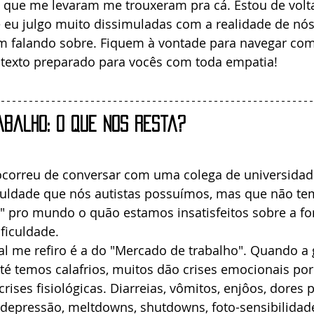
que me levaram me trouxeram pra cá. Estou de volta
eu julgo muito dissimuladas com a realidade de nós 
m falando sobre. Fiquem à vontade para navegar com
e texto preparado para vocês com toda empatia!
balho: o que nos resta?
orreu de conversar com uma colega de universidade
iculdade que nós autistas possuímos, mas que não t
r" pro mundo o quão estamos insatisfeitos sobre a f
ficuldade. 
al me refiro é a do "Mercado de trabalho". Quando a g
 até temos calafrios, muitos dão crises emocionais po
crises fisiológicas. Diarreias, vômitos, enjôos, dores 
depressão, meltdowns, shutdowns, foto-sensibilidade,