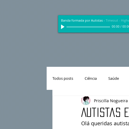
Banda formada por Autistas
-
Timeout - Highw
00:00
/
00:0
Todos posts
Ciência
Saúde
Priscilla Nogueira
Autismo
Mulheres Asperger
Autistas 
Olá queridas autist