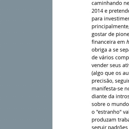
caminhando ne
2014 e pretendo
para investime
principalmente
gostar de pion
financeira em 
obriga a se se
de vários comp
vender seus at
(algo que os au
precisão, seguir
manifesta-se no
diante da intro
sobre o mundo,
o "estranho" v
produzam trabal
seguir padrões