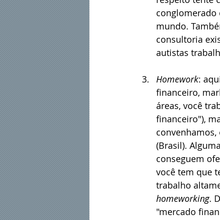
conglomerado d
mundo. Também 
consultoria ex
autistas trabal
Homework
: aqu
financeiro, mark
áreas, você tr
financeiro"), 
convenhamos, é
(Brasil). Algu
conseguem ofer
você tem que t
trabalho altam
homeworking
. 
"mercado financ