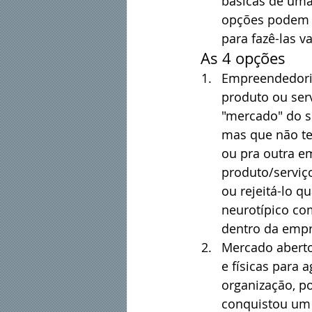
básicas de uma 
opções podem s
para fazê-las v
 As 4 opções
Empreendedoris
produto ou ser
"mercado" do s
mas que não te
ou pra outra em
produto/serviço
ou rejeitá-lo q
neurotípico co
dentro da empr
Mercado aberto
e físicas para
organização, po
conquistou um 