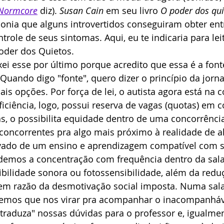
Normcore
 diz). 
Susan Cain
 em seu livro 
O poder dos qui
nia que alguns introvertidos conseguiram obter entr
trole de seus sintomas. Aqui, eu te indicaria para leit
Poder dos Quietos.
ei esse por último porque acredito que essa é a font
Quando digo "fonte", quero dizer o princípio da jorn
ais opções. Por força de lei, o autista agora está na 
ciência, logo, possui reserva de vagas (quotas) em c
s, o possibilita equidade dentro de uma concorrência
 concorrentes pra algo mais próximo à realidade de 
rivado de um ensino e aprendizagem compatível com 
rdemos a concentração com frequência dentro da sala
ibilidade sonora ou fotossensibilidade, além da redu
m razão da desmotivação social imposta. Numa sala
 temos que nos virar pra acompanhar o inacompanhá
traduza" nossas dúvidas para o professor e, igualmen