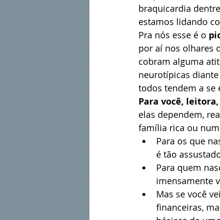
braquicardia dentr
estamos lidando co
Pra nós esse é o 
pi
por aí nos olhares 
cobram alguma atit
neurotípicas diant
todos tendem a se 
Para você, leitora,
elas dependem, rea
família rica ou nu
Para os que na
é tão assustado
Para quem nasc
imensamente vá
Mas se você ve
financeiras, m