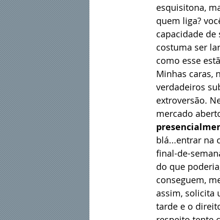
esquisitona, m
quem liga? voc
capacidade de s
costuma ser la
como esse estão
Minhas caras, n
verdadeiros su
extroversão. N
mercado aberto
presencialmen
blá...entrar n
final-de-semana
do que poderia,
conseguem, medi
assim, solicit
tarde e o direi
respeito tente