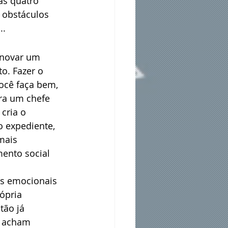
as quatro 
 obstáculos 
..
inovar um 
o. Fazer o 
ocê faça bem, 
ra um chefe 
cria o 
o expediente, 
mais 
ento social 
s emocionais 
ópria 
tão já 
e acham 