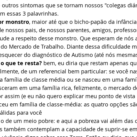
e outros sintomas que se tornam nossos "colegas diá
m essas 3 palavrinhas.
or monstro
, maior até que o bicho-papão da infância
de nossos pais, de nossos parentes, amigos, professo
ude a respeito desse monstro. Que esperam de nós a
e do Mercado de Trabalho. Diante dessa dificuldade m
esquecer do diagnóstico de Autismo (até nós mesmas
 o que te resta? 
bem, eu diria que restam apenas qu
lmente, de um referencial bem particular: se você 
ma família de classe média ou se nasceu em uma famí
sceram em uma família rica, felizmente, o mercado d
r assim (e eu não quero explicar meu ponto de vista 
eu em família de classe-média: as quatro opções sã
lidas para você
io de um meio pobre: e aqui a pobreza vai além das 
as também contemplam a capacidade de suprir-se em