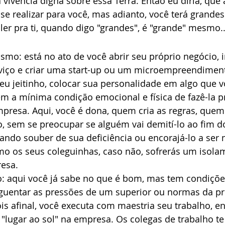
vivência digna sobre essa Terra. Então eu diria, que 
e realizar para você, mas adianto, você terá grandes
aler pra ti, quando digo "grandes", é "grande" mesmo..
mo: está no ato de você abrir seu próprio negócio, 
viço e criar uma start-up ou um microempreendiment
eu jeitinho, colocar sua personalidade em algo que v
m a mínima condição emocional e física de fazê-la p
presa. Aqui, você é dona, quem cria as regras, quem 
, sem se preocupar se alguém vai demití-lo ao fim d
uando souber de sua deficiência ou encorajá-lo a ser 
mo os seus coleguinhas, caso não, sofrerás um isolam
esa.
: aqui você já sabe no que é bom, mas tem condiçõe
 aguentar as pressões de um superior ou normas da pr
is afinal, você executa com maestria seu trabalho, en
"lugar ao sol" na empresa. Os colegas de trabalho t