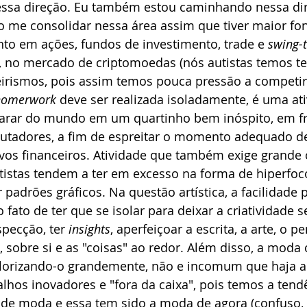
ssa direção. Eu também estou caminhando nessa di
 me consolidar nessa área assim que tiver maior font
nto em ações, fundos de investimento, trade e 
swing-
, no mercado de criptomoedas (nós autistas temos t
eirismos, pois assim temos pouca pressão a competir)
homerwork
 deve ser realizada isoladamente, é uma at
parar do mundo em um quartinho bem inóspito, em fre
utadores, a fim de espreitar o momento adequado d
ivos financeiros. Atividade que também exige grande
tistas tendem a ter em excesso na forma de hiperfoco
 padrões gráficos. Na questão artística, a facilidade p
 fato de ter que se isolar para deixar a criatividade s
specção, ter 
insights
, aperfeiçoar a escrita, a arte, o pe
 sobre si e as "coisas" ao redor. Além disso, a moda
alorizando-o grandemente, não e incomum que haja au
hos inovadores e "fora da caixa", pois temos a tend
 de moda e essa tem sido a moda de agora (confuso, 