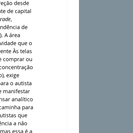
reção desde 
e de capital 
trade
, 
endência de 
. A área 
ividade que o 
nte Às telas 
e comprar ou 
 concentração 
), exige 
ara o autista 
e manifestar 
nsar analítico 
 caminha para 
tistas que 
ência a não 
mas essa é a  