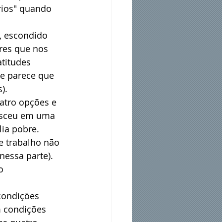
rios" quando 
, escondido 
res que nos 
titudes 
e parece que 
).
atro opções e 
nasceu em uma 
lia pobre.
e trabalho não 
nessa parte).
o 
condições 
 condições 