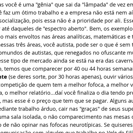
as você é uma "gênia" que sai da "lâmpada" de vez 
ê faz um ótimo trabalho e a empresa não está nem aí
ocialização, pois essa não é a prioridade por ali. Es
r até daqueles de "espectro aberto". Bem, os exempl
 mais envoltos nas áreas analíticas, matemáticas e t
essas três áreas, você autista, pode ser o que é sem 
bmundos de autistas, que renegados no ofuscante m
esse tipo de mercado ainda se está na era das cavern
, temos que comparecer por 40 ou 44 horas semanai
te 
(se deres sorte, por 30 horas apenas), ouvir vários 
a competição de quem tem a melhor fofoca, a melhor v
, o melhor relatório...daí você finaliza o dia tendo 
 mas esse é o preço que tem que se pagar. Alguns aut
ante trabalho árduo, cair nas "graças" de seus super
a uma sala isolada, o não comparecimento nas mesas 
to de não opinar nas fofocas neurotípicas. Se quiseres
 comunicação com alguém que trabalhe no 
Vale do Silí