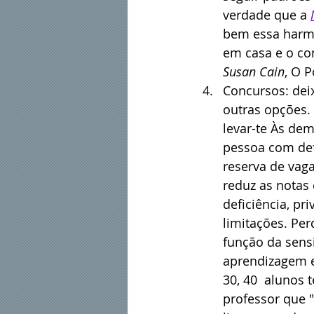
verdade que a 
bem essa harmo
em casa e o con
Susan Cain
, O 
Concursos: deix
outras opções. 
levar-te Às dem
pessoa com defi
reserva de vaga
reduz as notas
deficiência, p
limitações. Pe
função da sens
aprendizagem e
30, 40  alunos
professor que "