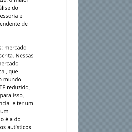
lise do 
ssoria e 
eendente de 
as: mercado 
escrita. Nessas 
mercado 
al, que 
do mundo 
E reduzido, 
ara isso, 
cial e ter um 
 um 
o é a do 
os autísticos 