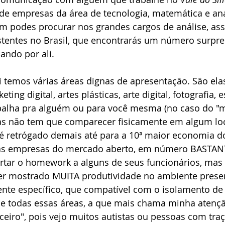
e empresas da área de tecnologia, matemática e aná
podes procurar nos grandes cargos de análise, asse
istentes no Brasil, que encontrarás um número surpr
hando por ali.
i temos várias áreas dignas de apresentação. São el
eting digital, artes plásticas, arte digital, fotografia, 
abalha pra alguém ou para você mesma (no caso do "
mas não tem que comparecer fisicamente em algum loc
 retrógado demais até para a 10ª maior economia 
mas empresas do mercado aberto, em número BASTANT
tar o homework a alguns de seus funcionários, mas p
er mostrado MUITA produtividade no ambiente presen
ente específico, que compatível com o isolamento de
De todas essas áreas, a que mais chama minha atençã
eiro", pois vejo muitos autistas ou pessoas com traç